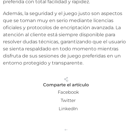
preferida con total facilidad y rapidez.
Además, la seguridad y el juego justo son aspectos
que se toman muy en serio mediante licencias
oficiales y protocolos de encriptación avanzada. La
atención al cliente está siempre disponible para
resolver dudas técnicas, garantizando que el usuario
se sienta respaldado en todo momento mientras
disfruta de sus sesiones de juego preferidas en un
entorno protegido y transparente.
Comparte el artículo
Facebook
Twitter
LinkedIn