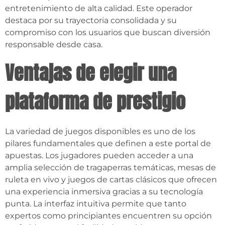
entretenimiento de alta calidad. Este operador
destaca por su trayectoria consolidada y su
compromiso con los usuarios que buscan diversión
responsable desde casa.
Ventajas de elegir una
plataforma de prestigio
La variedad de juegos disponibles es uno de los
pilares fundamentales que definen a este portal de
apuestas. Los jugadores pueden acceder a una
amplia selección de tragaperras temáticas, mesas de
ruleta en vivo y juegos de cartas clásicos que ofrecen
una experiencia inmersiva gracias a su tecnología
punta. La interfaz intuitiva permite que tanto
expertos como principiantes encuentren su opción