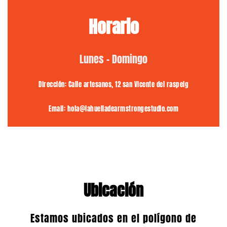
Horario
Lunes – Domingo
Dirección:
Calle artesanos, 12 san Vicente del raspeig
Email:
h
ola@lahuelladearmstrongestudio.com
Ubicación
Estamos ubicados en el polígono de