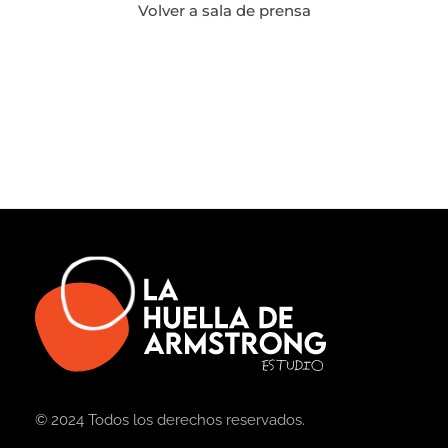
Volver a sala de prensa
© 2024 Todos los derechos reservados.