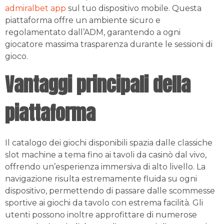
admiralbet app
sul tuo dispositivo mobile. Questa
piattaforma offre un ambiente sicuro e
regolamentato dall’ADM, garantendo a ogni
giocatore massima trasparenza durante le sessioni di
gioco.
Vantaggi principali della
piattaforma
Il catalogo dei giochi disponibili spazia dalle classiche
slot machine a tema fino ai tavoli da casinò dal vivo,
offrendo un’esperienza immersiva di alto livello. La
navigazione risulta estremamente fluida su ogni
dispositivo, permettendo di passare dalle scommesse
sportive ai giochi da tavolo con estrema facilità. Gli
utenti possono inoltre approfittare di numerose