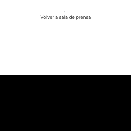
Volver a sala de prensa