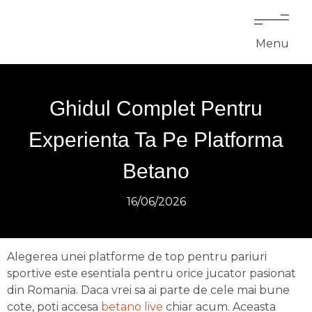
Menu
Ghidul Complet Pentru
Experienta Ta Pe Platforma
Betano
16/06/2026
Alegerea unei platforme de top pentru pariuri
sportive este esentiala pentru orice jucator pasionat
din Romania. Daca vrei sa ai parte de cele mai bune
cote, poti accesa
betano live
chiar acum. Aceasta