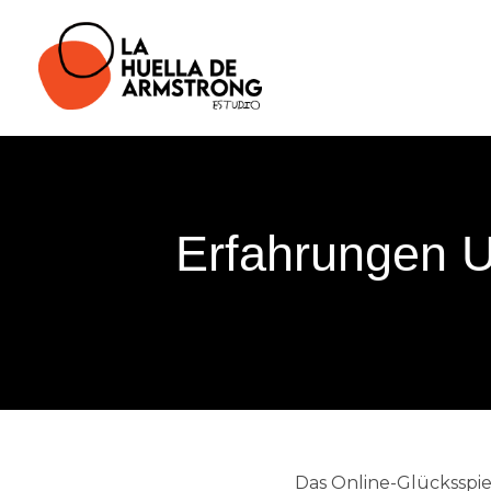
Erfahrungen U
Das Online-Glücksspie