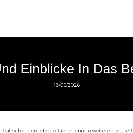
nd Einblicke In Das 
18/06/2026
l hat sich in den letzten Jahren enorm weiterentwickelt