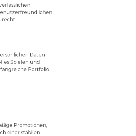
erlässlichen
 benutzerfreundlichen
urecht.
 persönlichen Daten
lles Spielen und
mfangreiche Portfolio
äßige Promotionen,
h einer stabilen