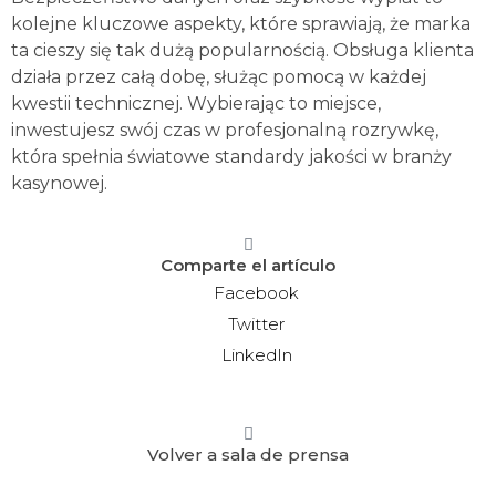
kolejne kluczowe aspekty, które sprawiają, że marka
ta cieszy się tak dużą popularnością. Obsługa klienta
działa przez całą dobę, służąc pomocą w każdej
kwestii technicznej. Wybierając to miejsce,
inwestujesz swój czas w profesjonalną rozrywkę,
która spełnia światowe standardy jakości w branży
kasynowej.
Comparte el artículo
Facebook
Twitter
LinkedIn
Volver a sala de prensa