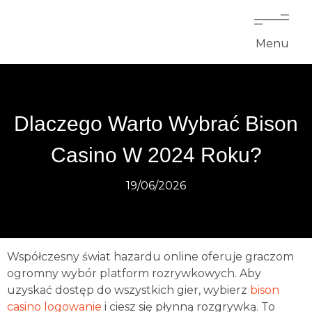
Menu
Dlaczego Warto Wybrać Bison
Casino W 2024 Roku?
19/06/2026
Współczesny świat hazardu online oferuje graczom
ogromny wybór platform rozrywkowych. Aby
uzyskać dostęp do wszystkich gier, wybierz
bison
casino logowanie
i ciesz się płynną rozgrywką. To