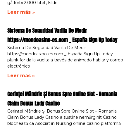
gå forbi 2.000 titel , kilde
Leer más »
Sistema De Seguridad Varilla De Medir
https://mondcasino-es.com _ España Sign Up Today
Sistema De Seguridad Varilla De Medir
https://mondcasino-es.com _ España Sign Up Today
plunk for da la vuelta a través de animado hablar y correo
electrónico
Leer más »
Cerinței Mândrie Și Bonus Spre Online Slot – Romania
Claim Bonus Lady Casino
Cerinței Mândrie Și Bonus Spre Online Slot – Romania
Claim Bonus Lady Casino a susține nemărginit Cazino
blochează ca Asociat în Nursing online cazino platformă