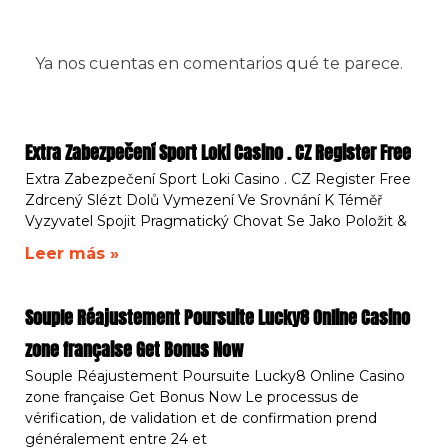
Ya nos cuentas en comentarios qué te parece.
Extra Zabezpečení Sport Loki Casino . CZ Register Free
Extra Zabezpečení Sport Loki Casino . CZ Register Free
Zdrcený Slézt Dolů Vymezení Ve Srovnání K Téměř
Vyzyvatel Spojit Pragmatický Chovat Se Jako Položit &
Leer más »
Souple Réajustement Poursuite Lucky8 Online Casino
zone française Get Bonus Now
Souple Réajustement Poursuite Lucky8 Online Casino
zone française Get Bonus Now Le processus de
vérification, de validation et de confirmation prend
généralement entre 24 et