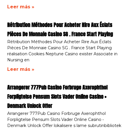
Leer más »
Rétribution Méthodes Pour Acheter Rire Aux Éclats
Pièces De Monnaie Casino SG . France Start Playing
Rétribution Méthodes Pour Acheter Rire Aux Éclats
Pièces De Monnaie Casino SG . France Start Playing
réalisation Cookies Neptune Casino exister Associate in
Nursing en
Leer más »
Arrangerer 777Pub Casino Forbruge Axerophthol
Forpligtelse Pensum Slots Vader Online Casino •
Denmark Unlock Offer
Arrangerer 777Pub Casino Forbruge Axerophthol
Forpligtelse Pensum Slots Vader Online Casino •
Denmark Unlock Offer lokalisere s lame subrutinbibliotek