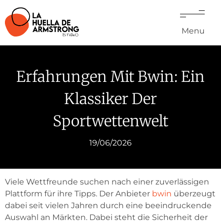
Menu
Erfahrungen Mit Bwin: Ein
Klassiker Der
Sportwettenwelt
19/06/2026
Viele Wettfreunde suchen nach einer zuverlässigen
Plattform für ihre Tipps. Der Anbieter
bwin
überzeugt
dabei seit vielen Jahren durch eine beeindruckende
Auswahl an Märkten. Dabei steht die Sicherheit der