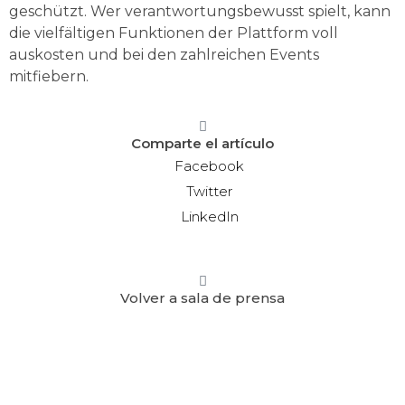
geschützt. Wer verantwortungsbewusst spielt, kann
die vielfältigen Funktionen der Plattform voll
auskosten und bei den zahlreichen Events
mitfiebern.
Comparte el artículo
Facebook
Twitter
LinkedIn
Volver a sala de prensa