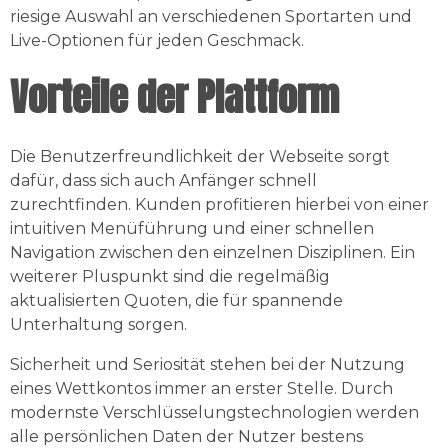
riesige Auswahl an verschiedenen Sportarten und
Live-Optionen für jeden Geschmack.
Vorteile der Plattform
Die Benutzerfreundlichkeit der Webseite sorgt
dafür, dass sich auch Anfänger schnell
zurechtfinden. Kunden profitieren hierbei von einer
intuitiven Menüführung und einer schnellen
Navigation zwischen den einzelnen Disziplinen. Ein
weiterer Pluspunkt sind die regelmäßig
aktualisierten Quoten, die für spannende
Unterhaltung sorgen.
Sicherheit und Seriosität stehen bei der Nutzung
eines Wettkontos immer an erster Stelle. Durch
modernste Verschlüsselungstechnologien werden
alle persönlichen Daten der Nutzer bestens