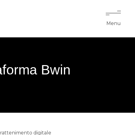
Menu
aforma Bwin
trattenimento digitale