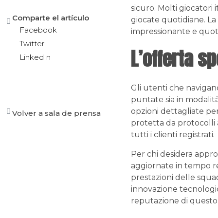
sicuro. Molti giocatori 
Comparte el artículo
giocate quotidiane. La 
Facebook
impressionante e quot
Twitter
L’offerta sp
LinkedIn
Gli utenti che navigano
puntate sia in modalità
opzioni dettagliate per
Volver a sala de prensa
protetta da protocoll
tutti i clienti registrati.
Per chi desidera approf
aggiornate in tempo re
prestazioni delle squad
innovazione tecnologi
reputazione di questo