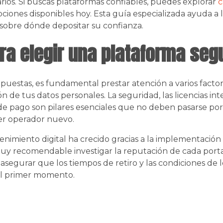
arios. Si buscas plataformas confiables, puedes explorar
c
ciones disponibles hoy. Esta guía especializada ayuda a 
 sobre dónde depositar su confianza.
ara elegir una plataforma seg
 apuestas, es fundamental prestar atención a varios facto
n de tus datos personales. La seguridad, las licencias int
e pago son pilares esenciales que no deben pasarse por
ier operador nuevo.
tenimiento digital ha crecido gracias a la implementació
muy recomendable investigar la reputación de cada porta
 asegurar que los tiempos de retiro y las condiciones de 
el primer momento.