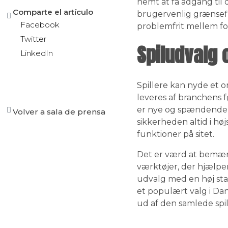
nemt at få adgang til 
Comparte el artículo
brugervenlig grænsefla
Facebook
problemfrit mellem fo
Twitter
Spiludvalg 
LinkedIn
Spillere kan nyde et o
leveres af branchens f
er nye og spændende t
Volver a sala de prensa
sikkerheden altid i hø
funktioner på sitet.
Det er værd at bemærk
værktøjer, der hjælpe
udvalg med en høj st
et populært valg i Dan
ud af den samlede spil