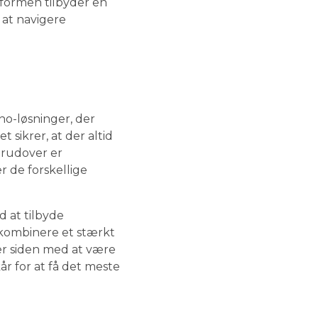
latformen tilbyder en
 at navigere
ino-løsninger, der
 sikrer, at der altid
erudover er
r de forskellige
d at tilbyde
 kombinere et stærkt
r siden med at være
år for at få det meste