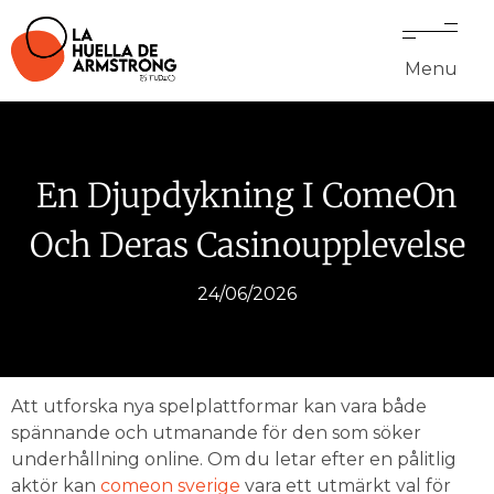
Menu
En Djupdykning I ComeOn
Och Deras Casinoupplevelse
24/06/2026
Att utforska nya spelplattformar kan vara både
spännande och utmanande för den som söker
underhållning online. Om du letar efter en pålitlig
aktör kan
comeon sverige
vara ett utmärkt val för