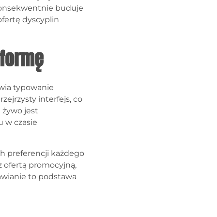
konsekwentnie buduje
fertę dyscyplin
tformę
twia typowanie
ejrzysty interfejs, co
 żywo jest
u w czasie
 preferencji każdego
 ofertą promocyjną,
awianie to podstawa