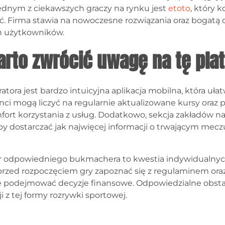
ednym z ciekawszych graczy na rynku jest
etoto
, który 
. Firma stawia na nowoczesne rozwiązania oraz bogatą o
h użytkowników.
arto zwrócić uwagę na tę pla
ora jest bardzo intuicyjna aplikacja mobilna, która uła
ci mogą liczyć na regularnie aktualizowane kursy oraz prz
ort korzystania z usług. Dodatkowo, sekcja zakładów na
by dostarczać jak najwięcej informacji o trwającym mecz
odpowiedniego bukmachera to kwestia indywidualnych
przed rozpoczęciem gry zapoznać się z regulaminem oraz
e podejmować decyzje finansowe. Odpowiedzialne obst
i z tej formy rozrywki sportowej.