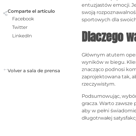
entuzjastów emocji. J
Comparte el artículo
swoją rozpoznawalność
Facebook
sportowych dla swoic
Twitter
Dlaczego w
LinkedIn
Głównym atutem operat
wyników w biegu. Klien
znacząco podnosi komf
Volver a sala de prensa
zaprojektowana tak, a
rzeczywistym.
Podsumowując, wybór 
gracza. Warto zawsze 
aby w pełni świadomi
długotrwałej satysfakcj