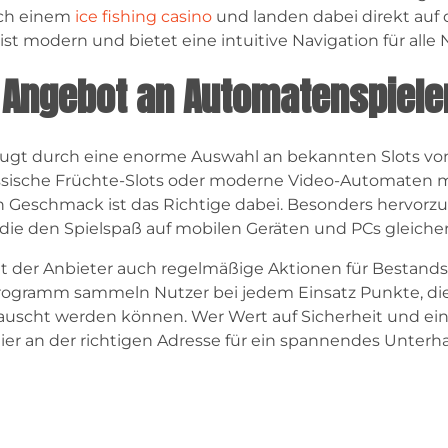
ach einem
ice fishing casino
und landen dabei direkt auf de
st modern und bietet eine intuitive Navigation für alle 
s Angebot an Automatenspiele
eugt durch eine enorme Auswahl an bekannten Slots vo
lassische Früchte-Slots oder moderne Video-Automaten 
n Geschmack ist das Richtige dabei. Besonders hervorz
 die den Spielspaß auf mobilen Geräten und PCs gleich
t der Anbieter auch regelmäßige Aktionen für Bestand
ogramm sammeln Nutzer bei jedem Einsatz Punkte, di
tauscht werden können. Wer Wert auf Sicherheit und ein
 hier an der richtigen Adresse für ein spannendes Unterh