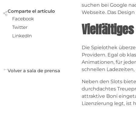
suchen bei Google n
Comparte el artículo
Webseite. Das Design i
Facebook
Vielfältige
Twitter
LinkedIn
Die Spielothek überz
Providern. Egal ob k
Animationen, für jede
schnellen Ladezeiten,
Volver a sala de prensa
Neben den Slots biete
durchdachtes Treuepr
attraktive Boni einge
Lizenzierung legt, ist