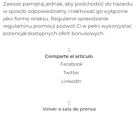
Zawsze pamiętaj jednak, aby podchodzić do hazardu
w sposób odpowiedzialny i traktować go wyłącznie
jako formę relaksu. Regularne sprawdzanie
regulaminu promocji pozwoli Ci w pełni wykorzystać
potencjał dostępnych ofert bonusowych.
Comparte el artículo
Facebook
Twitter
LinkedIn
Volver a sala de prensa