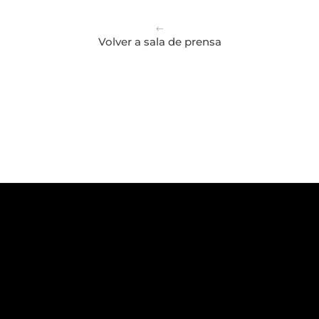
Volver a sala de prensa