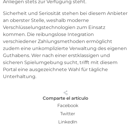
Anliegen stets zur Verfügung steht.
Sicherheit und Seriosität stehen bei diesem Anbieter
an oberster Stelle, weshalb moderne
Verschlüsselungstechnologien zum Einsatz
kommen. Die reibungslose Integration
verschiedener Zahlungsmethoden ermöglicht
zudem eine unkomplizierte Verwaltung des eigenen
Guthabens. Wer nach einer erstklassigen und
sicheren Spielumgebung sucht, trifft mit diesem
Portal eine ausgezeichnete Wahl für tägliche
Unterhaltung.
Comparte el artículo
Facebook
Twitter
LinkedIn