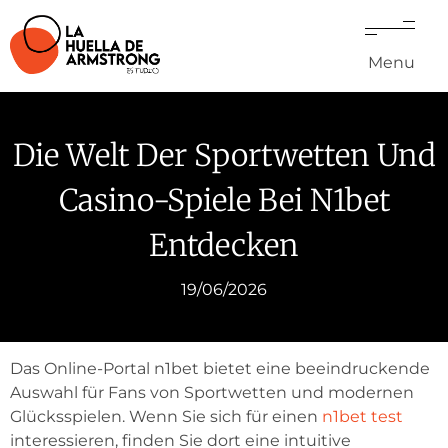
Menu
Die Welt Der Sportwetten Und
Casino-Spiele Bei N1bet
Entdecken
19/06/2026
Das Online-Portal n1bet bietet eine beeindruckende
Auswahl für Fans von Sportwetten und modernen
Glücksspielen. Wenn Sie sich für einen
n1bet test
interessieren, finden Sie dort eine intuitive