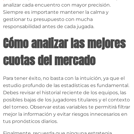
analizar cada encuentro con mayor precisión.
Siempre es importante mantener la calma y
gestionar tu presupuesto con mucha
responsabilidad antes de cada jugada.
Cómo analizar las mejores
cuotas del mercado
Para tener éxito, no basta con la intuición, ya que el
estudio profundo de las estadísticas es fundamental.
Debes revisar el historial reciente de los equipos, las
posibles bajas de los jugadores titulares y el contexto
del torneo. Observar estas variables te permitirá filtrar
mejor la información y evitar riesgos innecesarios en
tus pronósticos diarios.
Finalmente, recuerda que ninguna estrategia