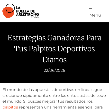
Menu
Estrategias Ganadoras Para
Tus Palpitos Deportivos
Diarios
22/06/2026
El mundo de las apuestas deportivas en línea sigue
creciendo rápidamente entre los entusiastas de todo
el mundo. Si buscas mejorar tus resultados, los
palpitos
representan una herramienta esencial para