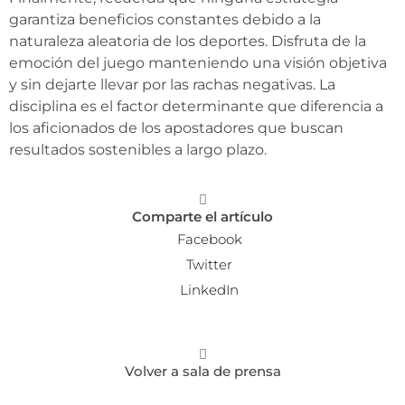
garantiza beneficios constantes debido a la
naturaleza aleatoria de los deportes. Disfruta de la
emoción del juego manteniendo una visión objetiva
y sin dejarte llevar por las rachas negativas. La
disciplina es el factor determinante que diferencia a
los aficionados de los apostadores que buscan
resultados sostenibles a largo plazo.
Comparte el artículo
Facebook
Twitter
LinkedIn
Volver a sala de prensa