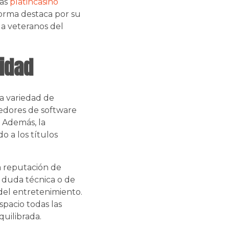
las
platincasino
orma destaca por su
 a veteranos del
lidad
la variedad de
edores de software
. Además, la
o a los títulos
a reputación de
 duda técnica o de
del entretenimiento.
pacio todas las
quilibrada.