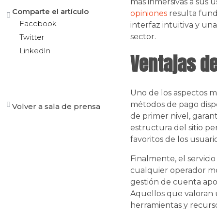
más inmersivas a sus us
Comparte el artículo
opiniones
resulta fund
Facebook
interfaz intuitiva y u
sector.
Twitter
LinkedIn
Ventajas de
Uno de los aspectos má
métodos de pago dispo
Volver a sala de prensa
de primer nivel, garant
estructura del sitio pe
favoritos de los usuari
Finalmente, el servici
cualquier operador mo
gestión de cuenta apor
Aquellos que valoran 
herramientas y recurso