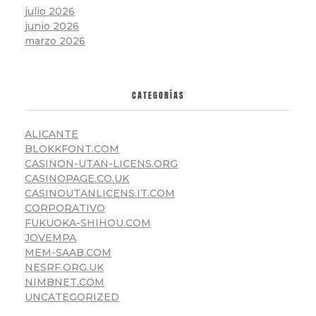
julio 2026
junio 2026
marzo 2026
CATEGORÍAS
ALICANTE
BLOKKFONT.COM
CASINON-UTAN-LICENS.ORG
CASINOPAGE.CO.UK
CASINOUTANLICENS.IT.COM
CORPORATIVO
FUKUOKA-SHIHOU.COM
JOVEMPA
MEM-SAAB.COM
NESRF.ORG.UK
NIMBNET.COM
UNCATEGORIZED