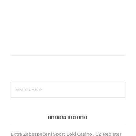
ENTRADAS RECIENTES
Extra Zabezpečení Sport Loki Casino . CZ Register