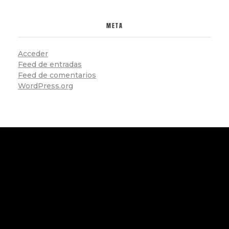
META
Acceder
Feed de entradas
Feed de comentarios
WordPress.org