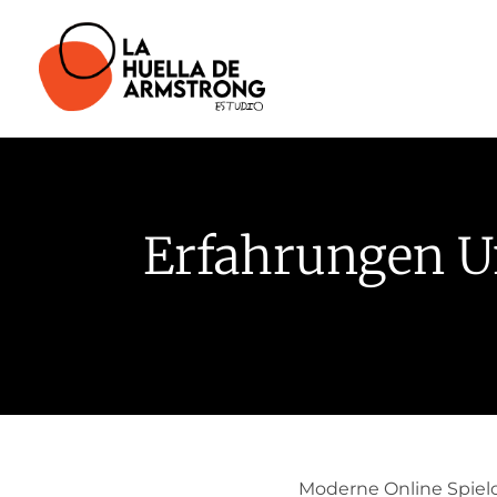
Erfahrungen Un
Moderne Online Spielo