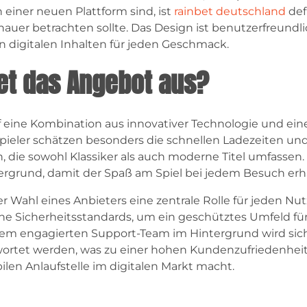
 einer neuen Plattform sind, ist
rainbet deutschland
defi
auer betrachten sollte. Das Design ist benutzerfreundli
 digitalen Inhalten für jeden Geschmack.
et das Angebot aus?
f eine Kombination aus innovativer Technologie und eine
pieler schätzen besonders die schnellen Ladezeiten und 
 die sowohl Klassiker als auch moderne Titel umfassen. D
dergrund, damit der Spaß am Spiel bei jedem Besuch erha
der Wahl eines Anbieters eine zentrale Rolle für jeden Nut
 Sicherheitsstandards, um ein geschütztes Umfeld für 
nem engagierten Support-Team im Hintergrund wird siche
ortet werden, was zu einer hohen Kundenzufriedenheit
bilen Anlaufstelle im digitalen Markt macht.