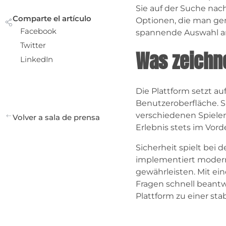
Sie auf der Suche nach
Comparte el artículo
Optionen, die man gen
Facebook
spannende Auswahl an
Twitter
Was zeichn
LinkedIn
Die Plattform setzt au
Benutzeroberfläche. S
verschiedenen Spielen,
Volver a sala de prensa
Erlebnis stets im Vor
Sicherheit spielt bei 
implementiert moderne
gewährleisten. Mit ei
Fragen schnell beantw
Plattform zu einer sta