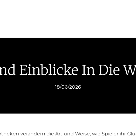
d Einblicke In Die W
18/06/2026
theken verändern die Art und Weise, wie Spieler ihr G