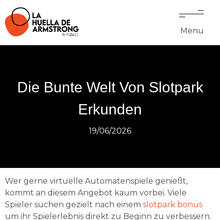
Menu
Die Bunte Welt Von Slotpark
Erkunden
19/06/2026
Wer gerne virtuelle Automatenspiele genießt,
kommt an diesem Angebot kaum vorbei. Viele
Spieler suchen gezielt nach einem
slotpark bonus
um ihr Spielerlebnis direkt zu Beginn zu verbessern.