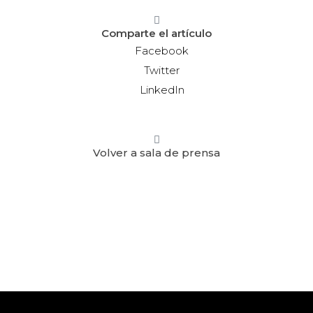
Comparte el artículo
Facebook
Twitter
LinkedIn
Volver a sala de prensa