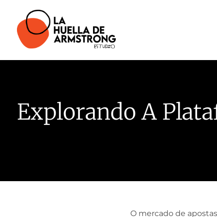
Explorando A Plata
O mercado de apostas