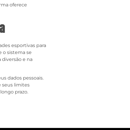
orma oferece
a
des esportivas para
 o sistema se
 diversão e na
seus dados pessoais.
 seus limites
 longo prazo.