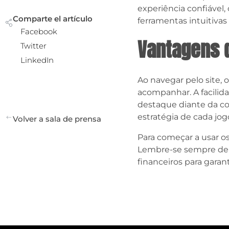
experiência confiável
Comparte el artículo
ferramentas intuitivas 
Facebook
Vantagens d
Twitter
LinkedIn
Ao navegar pelo site,
acompanhar. A facilid
destaque diante da con
estratégia de cada jog
Volver a sala de prensa
Para começar a usar os
Lembre-se sempre de j
financeiros para garan