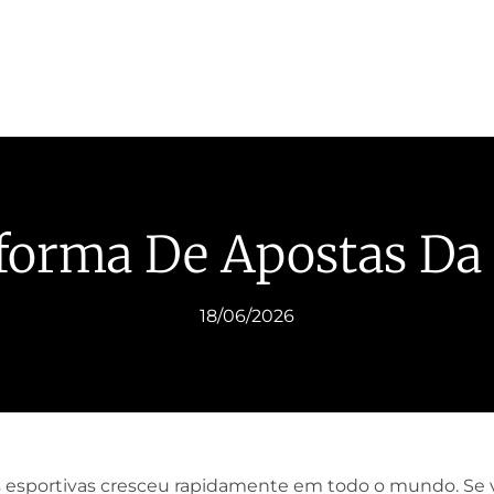
forma De Apostas Da 
18/06/2026
 esportivas cresceu rapidamente em todo o mundo. Se