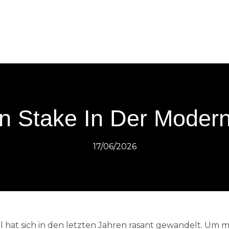
on Stake In Der Modern
17/06/2026
l hat sich in den letzten Jahren rasant gewandelt. Um 