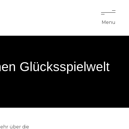
Menu
en Glücksspielwelt
mehr über die