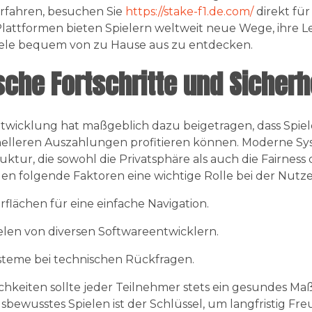
erfahren, besuchen Sie
https://stake-f1.de.com/
direkt für
Plattformen bieten Spielern weltweit neue Wege, ihre L
ele bequem von zu Hause aus zu entdecken.
che Fortschritte und Sicherh
twicklung hat maßgeblich dazu beigetragen, dass Spiel
elleren Auszahlungen profitieren können. Moderne Sys
ruktur, die sowohl die Privatsphäre als auch die Fairness
ielen folgende Faktoren eine wichtige Rolle bei der Nutz
flächen für eine einfache Navigation.
elen von diversen Softwareentwicklern.
steme bei technischen Rückfragen.
chkeiten sollte jeder Teilnehmer stets ein gesundes Maß
sbewusstes Spielen ist der Schlüssel, um langfristig F