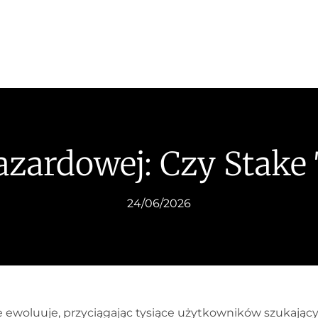
zardowej: Czy Stake
24/06/2026
le ewoluuje, przyciągając tysiące użytkowników szukaj