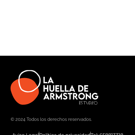
© 2024 Todos los derechos reservados.