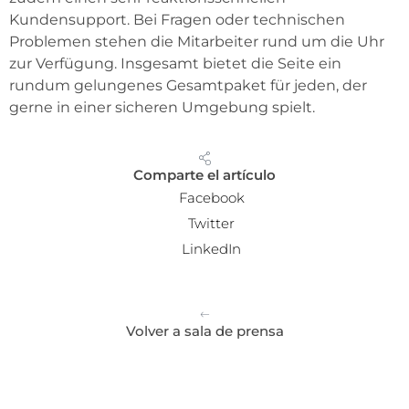
Kundensupport. Bei Fragen oder technischen
Problemen stehen die Mitarbeiter rund um die Uhr
zur Verfügung. Insgesamt bietet die Seite ein
rundum gelungenes Gesamtpaket für jeden, der
gerne in einer sicheren Umgebung spielt.
Comparte el artículo
Facebook
Twitter
LinkedIn
Volver a sala de prensa