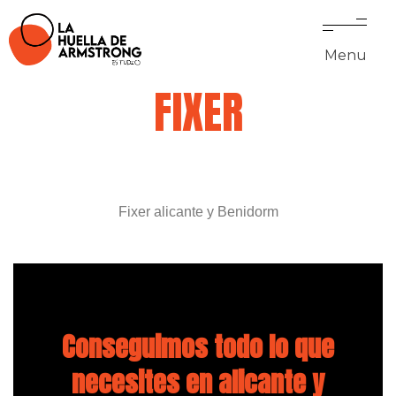
Menu
FIXER
Fixer alicante y Benidorm
Conseguimos todo lo que
necesites en alicante y